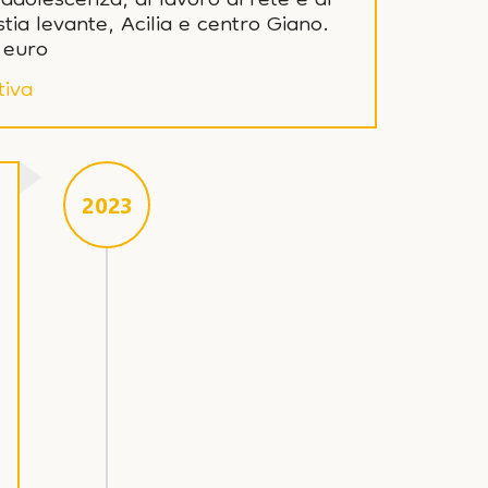
 adolescenza, al lavoro di rete e di
tia levante, Acilia e centro Giano.
 euro
tiva
2023