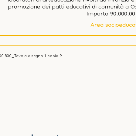
laboratori di arteducazione rivolti ad infanzia e
promozione dei patti educativi di comunità a Os
Importo 90.000,00
Area socioeduca